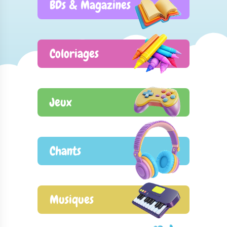
BDs & Magazines
Coloriages
Jeux
Chants
Musiques