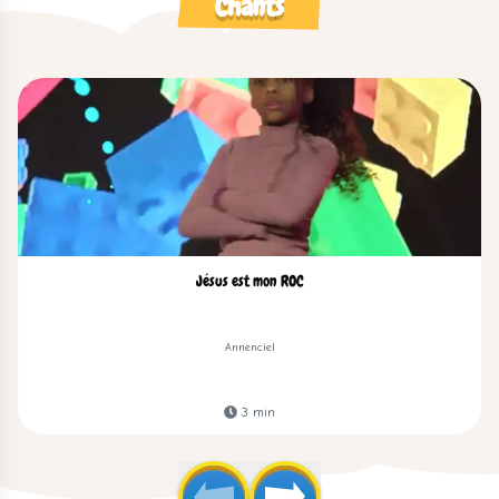
Chants
Jésus est mon ROC
Annenciel
3
min