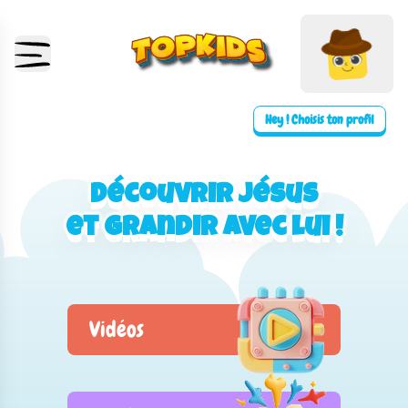
Hey ! Choisis ton profil
Découvrir Jésus
Découvrir Jésus
et grandir avec lui !
et grandir avec lui !
Vidéos