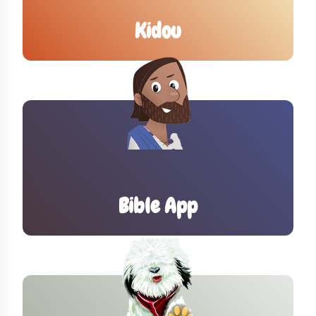
Kidou
Bible App