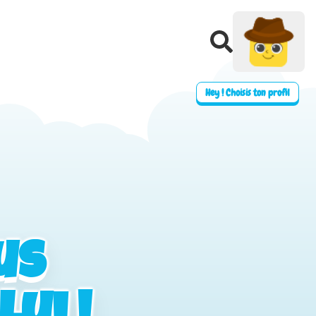
Hey ! Choisis ton profil
us
us