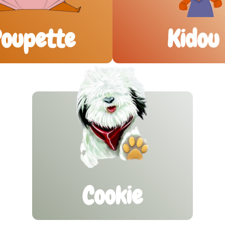
oupette
Kidou
Cookie