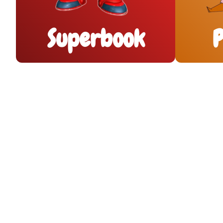
Superbook
P