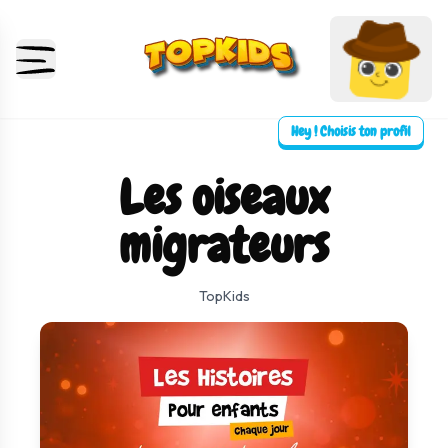
Hey ! Choisis ton profil
Les oiseaux
migrateurs
TopKids