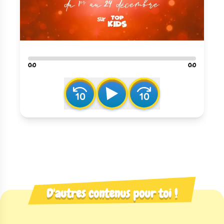
0
:
0
0
:
0
D'autres contenus pour toi !