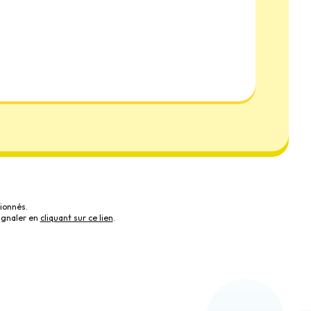
ionnés.
ignaler en
cliquant sur ce lien
.