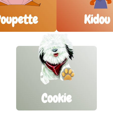
oupette
Kidou
Cookie