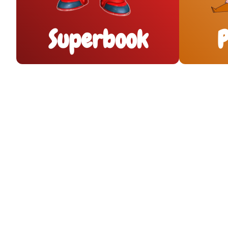
Superbook
P