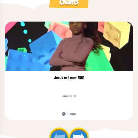
Chants
Jésus est mon ROC
Annenciel
3
min