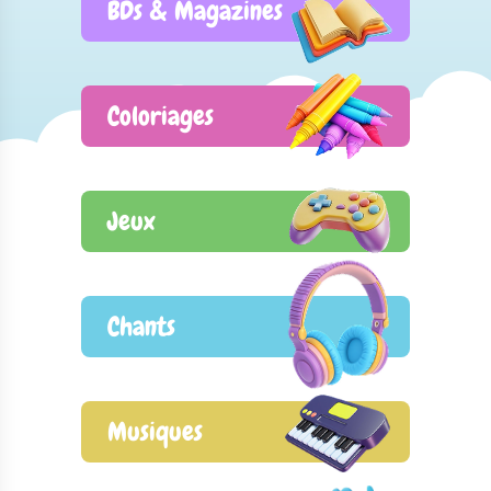
BDs & Magazines
Coloriages
Jeux
Chants
Musiques