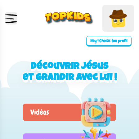
Hey ! Choisis ton profil
Découvrir Jésus
Découvrir Jésus
et grandir avec lui !
et grandir avec lui !
Vidéos