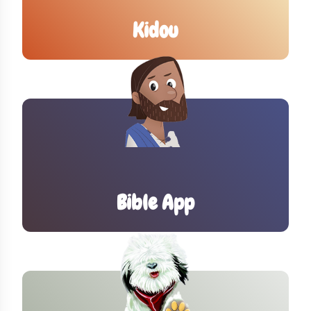
Kidou
Bible App