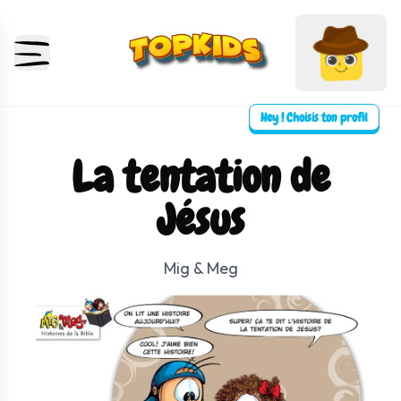
Hey ! Choisis ton profil
La tentation de
Jésus
Mig & Meg