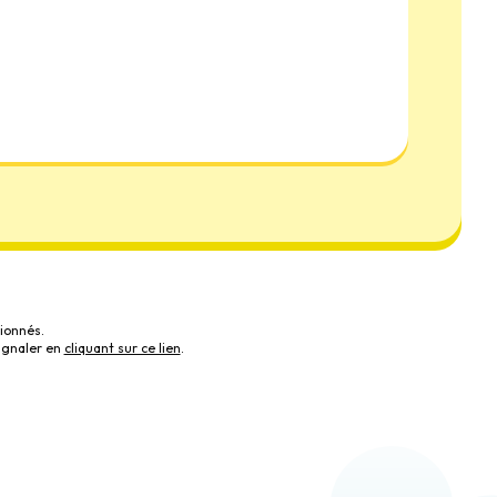
ionnés.
ignaler en
cliquant sur ce lien
.