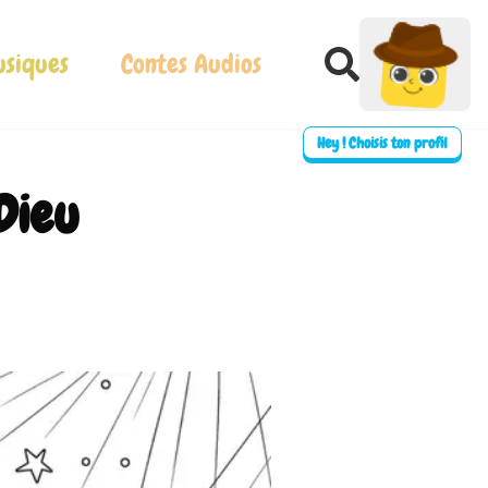
siques
Contes Audios
Hey ! Choisis ton profil
Dieu