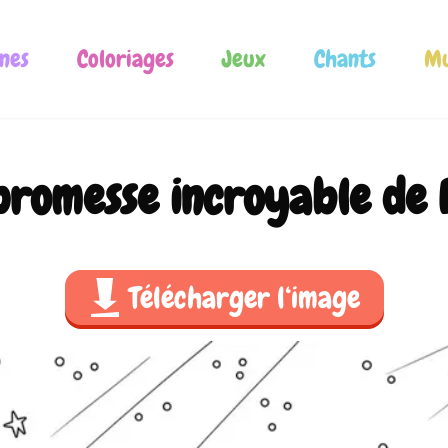
nes
Coloriages
Jeux
Chants
Mu
promesse incroyable de 
Télécharger l‘image