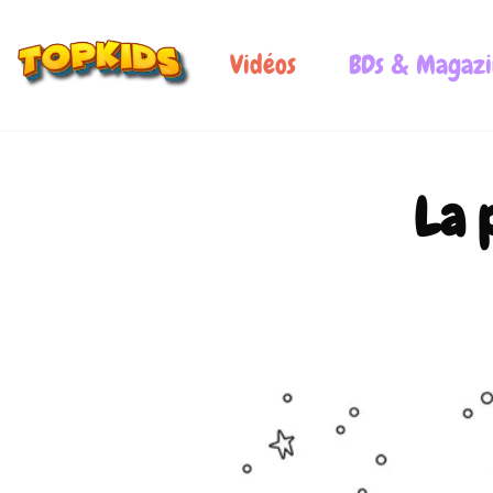
Vidéos
BDs & Magazi
La 