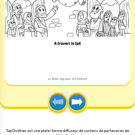
A travers le toit
La Bible App pour les Enfants
TopChrétien est une plate-forme diffuseur de contenu de partenaires de