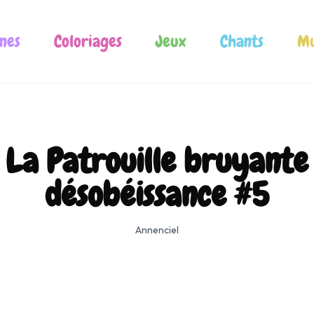
nes
Coloriages
Jeux
Chants
Mu
 La Patrouille bruyante 
désobéissance #5
Annenciel