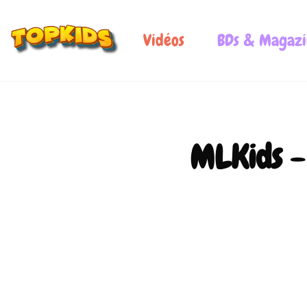
Vidéos
BDs & Magazi
MLKids -
0:00