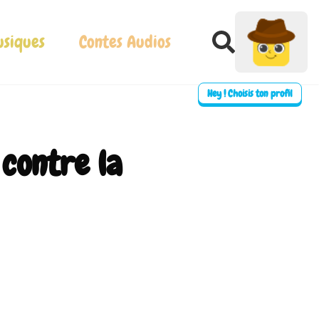
siques
Contes Audios
Hey ! Choisis ton profil
contre la
⛶ Plein écran
0:00