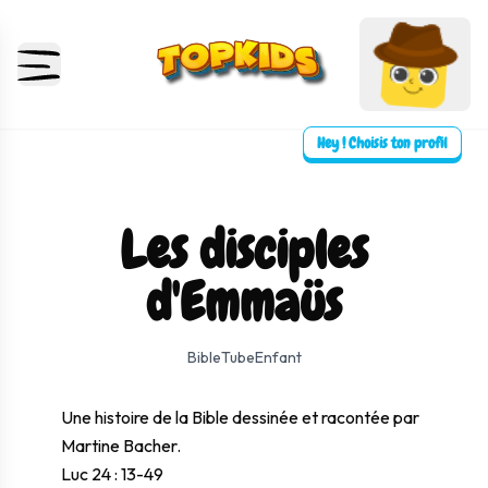
Hey ! Choisis ton profil
Les disciples
d'Emmaüs
⛶ Plein écran
0:00
0:00
BibleTubeEnfant
Une histoire de la Bible dessinée et racontée par
Martine Bacher.
Luc 24 : 13-49