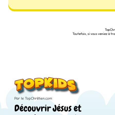
TopChr
Toutefois, si vous veniez à t
Par le TopChrétien.com
Découvrir Jésus et