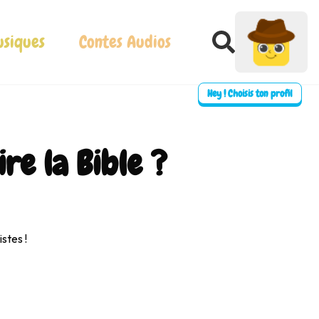
siques
Contes Audios
Hey ! Choisis ton profil
re la Bible ?
⛶ Plein écran
0:00
stes !