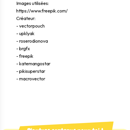
Images utilisées:
https://www.freepik.com/
Créateur:
- vectorpouch
- upklyak
- roserodionova
- brgfx
- freepik
- katemangostar
- pikisuperstar
- macrovector