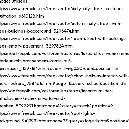
ages utilisées :
ttps://www.freepik.com/free-vector/dirty-city-street-cartoon-
lustration_6610128.htm
ttps://www.freepik.com/free-vector/autumn-city-street-with-
rees-buildings-background_3296474.htm
ttps://www.freepik.com/free-vector/town-street-with-buildings-
rees-empty-pavement_3297824.htm
ttps://de.freepik.com/vektoren-kostenlos/luxus-altes-wohnzimme
nterieur-mit-brennendem-kamin-auf-
teinmauer_11297184.htm#query=living%20room&position=13
ttps://www.freepik.com/free-vector/school-hallway-interior-with
oors-lockers_7584616.htm#page=1&query=school&position=38
ttps://de.freepik.com/vektoren-kostenlos/innenraum-der-
atholischen-kirche-mit-altar-und-
aenken_8792291.htm#page=1&query=church&position=9
ttps://www.freepik.com/free-vector/spot-lights-
ackground_9419991.htm#page=2&query=stage+lights&position=