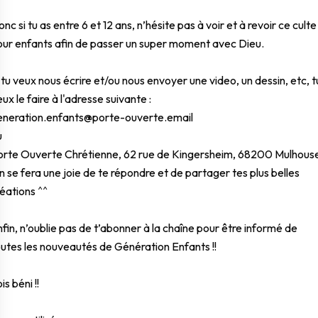
nc si tu as entre 6 et 12 ans, n’hésite pas à voir et à revoir ce culte
our enfants afin de passer un super moment avec Dieu.
 tu veux nous écrire et/ou nous envoyer une video, un dessin, etc, t
ux le faire à l'adresse suivante :
eneration.enfants@porte
-ouverte.email
u
orte Ouverte Chrétienne, 62 rue de Kingersheim, 68200 Mulhous
 se fera une joie de te répondre et de partager tes plus belles
éations ^^
fin, n’oublie pas de t’abonner à la chaîne pour être informé de
utes les nouveautés de Génération Enfants !!
is béni !!