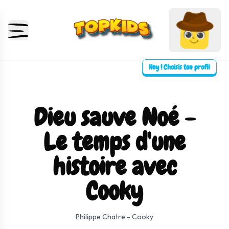
Hey ! Choisis ton profil
Dieu sauve Noé -
Le temps d'une
histoire avec
Cooky
⛶ Plein écran
0:00
0:00
Philippe Chatre - Cooky