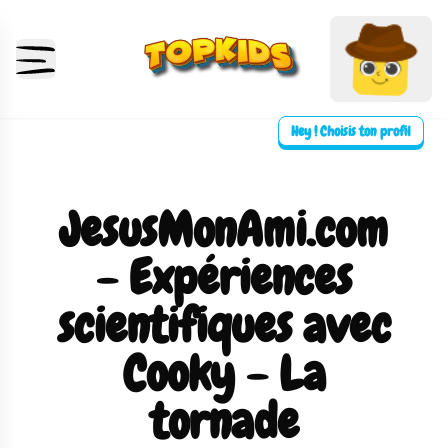
Hey ! Choisis ton profil
JesusMonAmi.com
- Expériences
scientifiques avec
Cooky - La
tornade