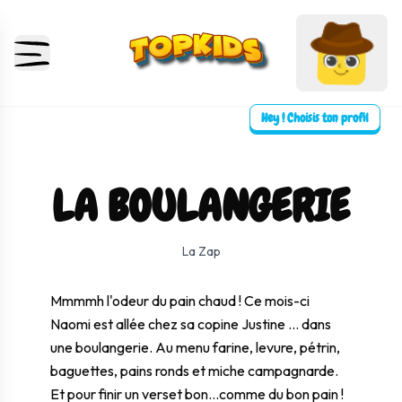
Hey ! Choisis ton profil
LA BOULANGERIE
⛶ Plein écran
0:00
0:00
La Zap
Mmmmh l'odeur du pain chaud ! Ce mois-ci
Naomi est allée chez sa copine Justine ... dans
une boulangerie. Au menu farine, levure, pétrin,
baguettes, pains ronds et miche campagnarde.
Et pour finir un verset bon...comme du bon pain !