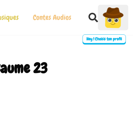
siques
Contes Audios
Hey ! Choisis ton profil
saume 23
⛶ Plein écran
0:00