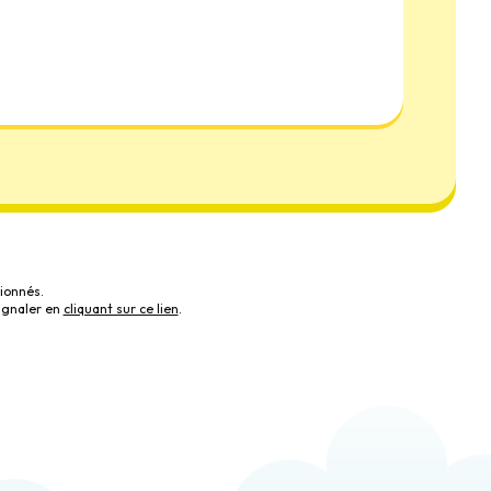
ionnés.
ignaler en
cliquant sur ce lien
.