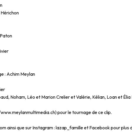
on
 Hérichon
 Paton
ivier
ge : Achim Meylan
ier
baud, Noham, Léo et Marion Crelier et Valérie, Kélian, Loan et Éli
//www.meylanmultimedia.ch
) pour le tournage de ce clip.
com
ainsi que sur Instagram : lazap_famille et Facebook pour plus 