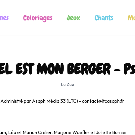
nes
Coloriages
Jeux
Chants
Mu
EL EST MON BERGER - P
La Zap
Administré par Asaph Média 33 (LTC) - contact@ltcasaph.fr
m, Léo et Marion Crelier, Marjorie Waefler et Juliette Burnier