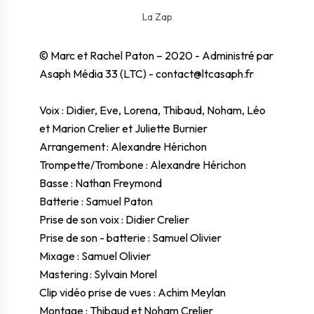
⛶ Plein écran
0:00
0:00
La Zap
© Marc et Rachel Paton – 2020 - Administré par
Asaph Média 33 (LTC) - contact@ltcasaph.fr
Voix : Didier, Eve, Lorena, Thibaud, Noham, Léo
et Marion Crelier et Juliette Burnier
Arrangement : Alexandre Hérichon
Trompette/Trombone : Alexandre Hérichon
Basse : Nathan Freymond
Batterie : Samuel Paton
Prise de son voix : Didier Crelier
Prise de son - batterie : Samuel Olivier
Mixage : Samuel Olivier
Mastering : Sylvain Morel
Clip vidéo prise de vues : Achim Meylan
Montage : Thibaud et Noham Crelier