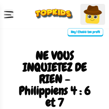
Hey ! Choisis ton profil
NE VOUS
INQUIETEZ DE
RIEN -
Philippiens 4 : 6
et 7