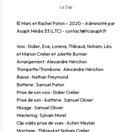
⛶ Plein écran
0:00
0:00
La Zap
© Marc et Rachel Paton – 2020 - Administré par
Asaph Média 33 (LTC) - contact@ltcasaph.fr
Voix : Didier, Eve, Lorena, Thibaud, Noham, Léo
et Marion Crelier et Juliette Burnier
Arrangement : Alexandre Hérichon
Trompette/Trombone : Alexandre Hérichon
Basse : Nathan Freymond
Batterie : Samuel Paton
Prise de son voix : Didier Crelier
Prise de son - batterie : Samuel Olivier
Mixage : Samuel Olivier
Mastering : Sylvain Morel
Clip vidéo prise de vues : Achim Meylan
Montage : Thibaud et Noham Crelier