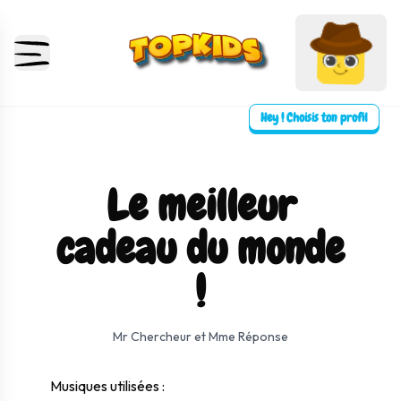
Hey ! Choisis ton profil
Le meilleur
cadeau du monde
!
⛶ Plein écran
0:00
0:00
Mr Chercheur et Mme Réponse
Musiques utilisées :