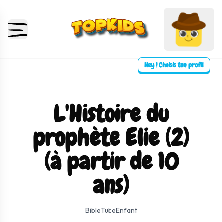
Hey ! Choisis ton profil
L'Histoire du
prophète Elie (2)
(à partir de 10
ans)
⛶ Plein écran
0:00
0:00
BibleTubeEnfant