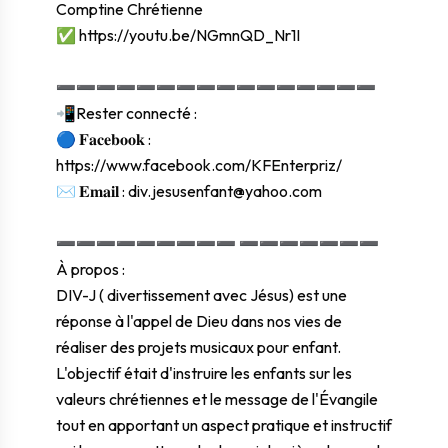
Comptine Chrétienne
✅
https://youtu.be/NGmnQD_Nr1I
➖➖➖➖➖➖➖➖➖➖➖➖➖➖➖➖
📲Rester connecté :
🔵 𝐅𝐚𝐜𝐞𝐛𝐨𝐨𝐤 :
https://www.facebook.com/KFEnterpriz/
✉ 𝐄𝐦𝐚𝐢𝐥 : div.jesusenfant@yahoo.com
➖➖➖➖➖➖➖➖➖ ➖➖➖➖➖➖➖
À propos :
DIV-J ( divertissement avec Jésus) est une
réponse à l'appel de Dieu dans nos vies de
réaliser des projets musicaux pour enfant.
L'objectif était d'instruire les enfants sur les
valeurs chrétiennes et le message de l'Évangile
tout en apportant un aspect pratique et instructif