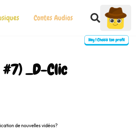
siques
Contes Audios
Hey ! Choisis ton profil
e #7) _D-Clic
⛶ Plein écran
0:00
ication de nouvelles vidéos?