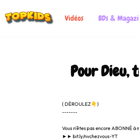
Vidéos
BDs & Magazi
Pour Dieu, t
0:00
( DÉROULEZ👇)
-------
Vous n'êtes pas encore ABONNÉ à not
►►
bit.ly/nvchezvous-YT