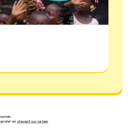
ionnés.
ignaler en
cliquant sur ce lien
.