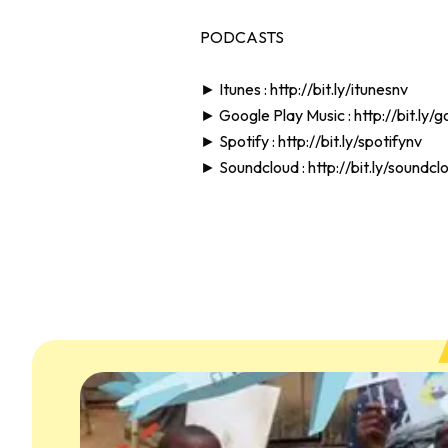
PODCASTS
► Itunes :
http://bit.ly/itunesnv
► Google Play Music :
http://bit.ly
► Spotify :
http://bit.ly/spotifynv
► Soundcloud :
http://bit.ly/soundc