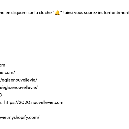
îne en cliquant sur la cloche "🔔" ! ainsi vous saurez instantanémen
com
vie.com/
eglisenouvellevie/
/eglisenouvellevie/
yO
s :
https://2020.nouvellevie.com
levie.myshopify.com/