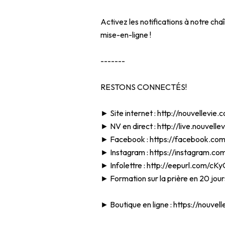
Activez les notifications à notre cha
mise-en-ligne !
-------
RESTONS CONNECTÉS!
► Site internet :
http://nouvellevie.
► NV en direct :
http://live.nouvelle
► Facebook :
https://facebook.com/
► Instagram :
https://instagram.com
► Infolettre :
http://eepurl.com/cK
► Formation sur la prière en 20 jour
► Boutique en ligne :
https://nouvel