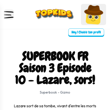
Hey ! Choisis ton profil
SUPERBOOK FR
Saison 3 Episode
10 - Lazare, sors!
⛶ Plein écran
0:00
0:00
Superbook - Gizmo
Lazare sort de sa tombe, vivant d'entre les morts