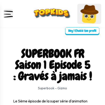
Hey ! Choisis ton profil
SUPERBOOK FR
Saison 1 Episode 5
: Gravés à jamais !
⛶ Plein écran
0:00
0:00
Superbook - Gizmo
Le 5ème épisode de la super série d'animation