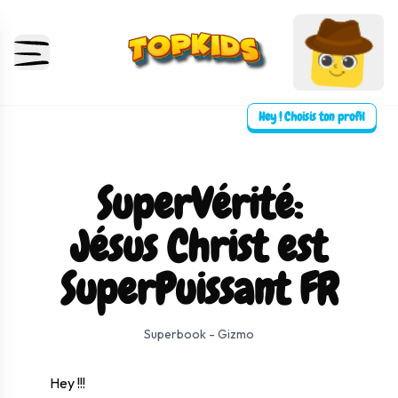
Hey ! Choisis ton profil
SuperVérité:
Jésus Christ est
SuperPuissant FR
⛶ Plein écran
0:00
0:00
Superbook - Gizmo
Hey !!!