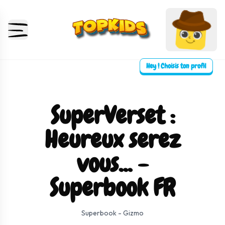
Hey ! Choisis ton profil
SuperVerset :
Heureux serez
vous... -
Superbook FR
⛶ Plein écran
0:00
0:00
Superbook - Gizmo