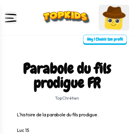
Hey ! Choisis ton profil
Parabole du fils
prodigue FR
⛶ Plein écran
0:00
0:00
TopChrétien
L'histoire de la parabole du fils prodigue.
Luc 15