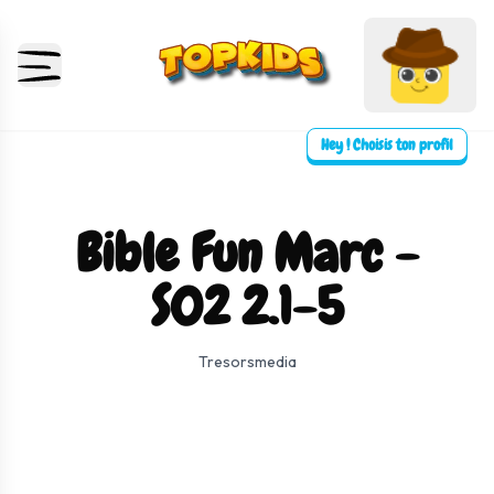
Hey ! Choisis ton profil
Bible Fun Marc -
S02 2.1-5
⛶ Plein écran
0:00
0:00
Tresorsmedia