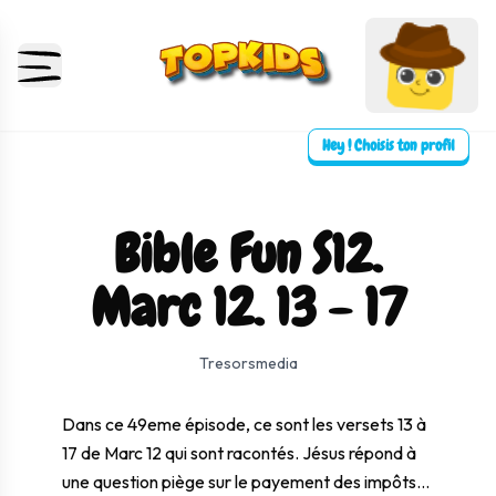
Hey ! Choisis ton profil
Bible Fun S12.
Marc 12. 13 - 17
⛶ Plein écran
0:00
0:00
Tresorsmedia
Dans ce 49eme épisode, ce sont les versets 13 à
17 de
Marc 12
qui sont racontés. Jésus répond à
une question piège sur le payement des impôts...