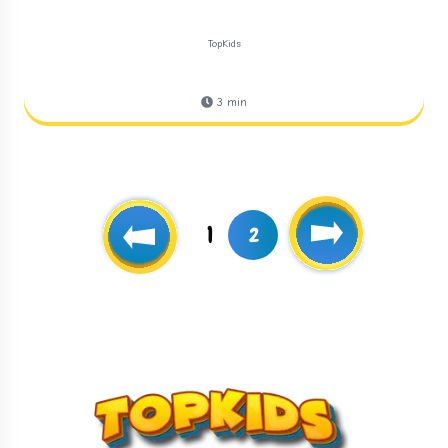
TopKids
3
min
1
2