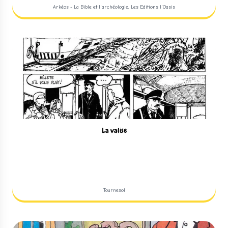
Arkéos - La Bible et l'archéologie, Les Editions l'Oasis
La valise
Tournesol