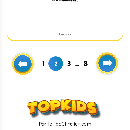
Prie maintenant
Tournesol
1
3
...
8
2
Par le TopChrétien.com