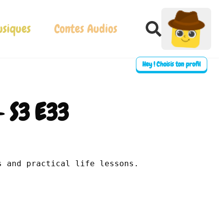
siques
Contes Audios
Hey ! Choisis ton profil
- S3 E33
⛶ Plein écran
0:00
s and practical life lessons.