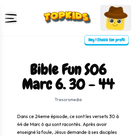
Hey ! Choisis ton profil
Bible Fun S06
Marc 6. 30 - 44
⛶ Plein écran
0:00
0:00
Tresorsmedia
Dans ce 24eme épisode, ce sont les versets 30 à
44 de
Marc 6
qui sont racontés. Après avoir
enseigné la foule, Jésus demande à ses disciples